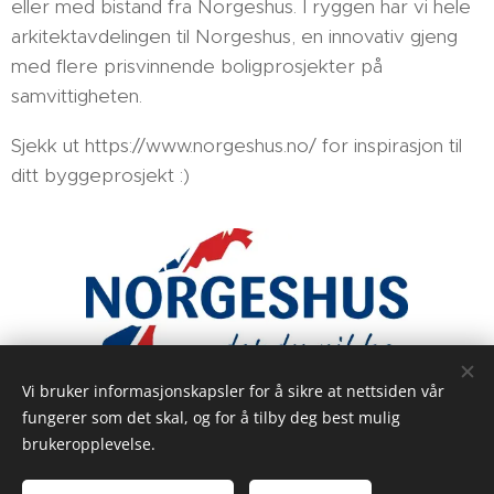
eller med bistand fra Norgeshus. I ryggen har vi hele
arkitektavdelingen til Norgeshus, en innovativ gjeng
med flere prisvinnende boligprosjekter på
samvittigheten.
Sjekk ut https://www.norgeshus.no/ for inspirasjon til
ditt byggeprosjekt :)
Vi bruker informasjonskapsler for å sikre at nettsiden vår
fungerer som det skal, og for å tilby deg best mulig
brukeropplevelse.
Jotunheimen Bygg AS